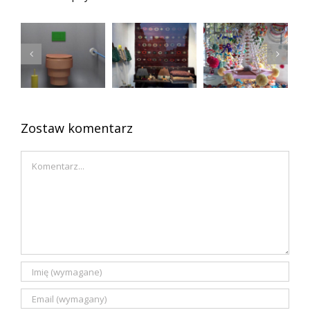
Atlantyda
Zawsze
czyli
Kolorowa
młode
zaginiona
łazienka
przedmioty
polska
vintage
sztuka
ludowa
Zostaw komentarz
Comment