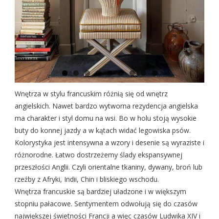
Wnętrza w stylu francuskim różnią się od wnętrz
angielskich. Nawet bardzo wytworna rezydencja angielska
ma charakter i styl domu na wsi. Bo w holu stoją wysokie
buty do konnej jazdy a w kątach widać legowiska psów.
Kolorystyka jest intensywna a wzory i desenie są wyraziste i
różnorodne. Łatwo dostrzeżemy ślady ekspansywnej
przeszłości Anglii. Czyli orientalne tkaniny, dywany, broń lub
rzeźby z Afryki, Indii, Chin i bliskiego wschodu.
Wnętrza francuskie są bardziej uładzone i w większym
stopniu pałacowe. Sentymentem odwołują się do czasów
największej świetności Francji a więc czasów Ludwika XIV i