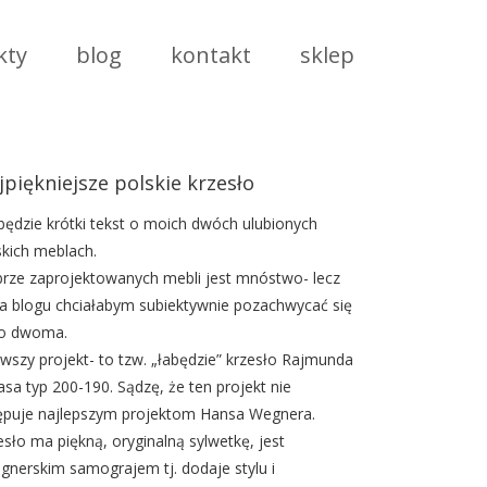
kty
blog
kontakt
sklep
jpiękniejsze polskie krzesło
będzie krótki tekst o moich dwóch ulubionych
skich meblach.
rze zaprojektowanych mebli jest mnóstwo- lecz
na blogu chciałabym subiektywnie pozachwycać się
ko dwoma.
rwszy projekt- to tzw. „łabędzie” krzesło Rajmunda
asa typ 200-190. Sądzę, że ten projekt nie
ępuje najlepszym projektom Hansa Wegnera.
esło ma piękną, oryginalną sylwetkę, jest
ignerskim samograjem tj. dodaje stylu i