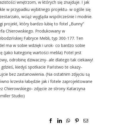
azistości wnętrzom, w których się znajduje. I jak
kle w przypadku wybitnego projektu- w ogóle się
 zestarzało, wciąż wygląda współcześnie i modnie.
gi projekt, który bardzo lubię to fotel „Bunny”
efa Chierowskiego.
Produkowany w
ebodzińskiej Fabryce Mebli, typ 300-177.
Ten
el ma w sobie wdzięk i urok- co bardzo sobie
ię (jako kategorię wartości mebla) Fotel jest
lowy, odrobinę dziwaczny- ale dlatego tak ciekawy!
li gdzieś, kiedyś spotkacie Państwo te okazy-
ujcie bez zastanowienia. (Na ostatnim zdjęciu są
ówno krzesła łabędzie jak i fotele zaprojektowane
ez Chierowskiego- zdjęcie ze strony
Katarzyna
miller Studio)
Facebook
LinkedIn
WhatsApp
Pinterest
Email