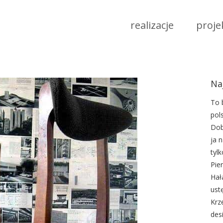
realizacje
proje
Na
To 
pol
Dob
ja 
tyl
Pie
Hał
ust
Krz
des