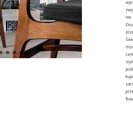
wyr
zwy
nie
Dru
Józ
Świ
mod
cen
sty
Jeś
kup
zar
prz
Bau