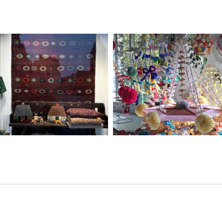
Zawsze młode
Atlantyda czyli zagini
przedmioty vintage
polska sztuka ludow