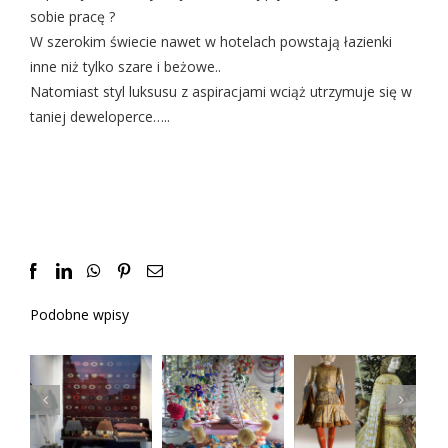
sobie pracę ?
W szerokim świecie nawet w hotelach powstają łazienki
inne niż tylko szare i beżowe..
Natomiast styl luksusu z aspiracjami wciąż utrzymuje się w
taniej deweloperce…..
Facebook
LinkedIn
WhatsApp
Pinterest
Email
Podobne wpisy
Atlantyda
Zawsze
czyli
młode
zaginiona
Repliki i
przedmioty
polska
kopie
vintage
sztuka