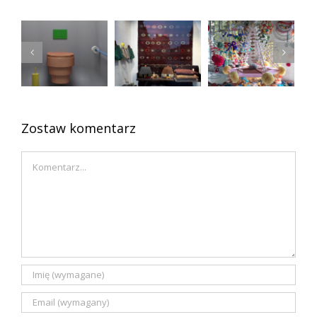
Atlantyda
Zawsze
czyli
Kolorowa
młode
zaginiona
łazienka
przedmioty
polska
vintage
sztuka
ludowa
Zostaw komentarz
Comment