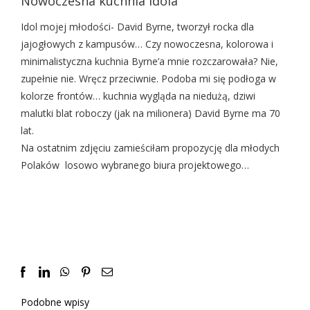
Nowoczesna kuchnia idola
Idol mojej młodości- David Byrne, tworzył rocka dla
jajogłowych z kampusów… Czy nowoczesna, kolorowa i
minimalistyczna kuchnia Byrne’a mnie rozczarowała? Nie,
zupełnie nie. Wręcz przeciwnie. Podoba mi się podłoga w
kolorze frontów… kuchnia wygląda na niedużą, dziwi
malutki blat roboczy (jak na milionera) David Byrne ma 70
lat.
Na ostatnim zdjęciu zamieściłam propozycję dla młodych
Polaków losowo wybranego biura projektowego…
Facebook
LinkedIn
WhatsApp
Pinterest
Email
Podobne wpisy