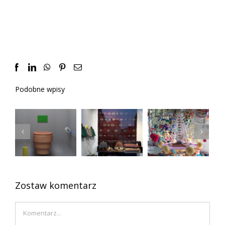
Facebook
LinkedIn
WhatsApp
Pinterest
Email
Podobne wpisy
Atlantyda
Zawsze
czyli
Kolorowa
młode
zaginiona
łazienka
przedmioty
polska
vintage
sztuka
ludowa
Zostaw komentarz
Comment