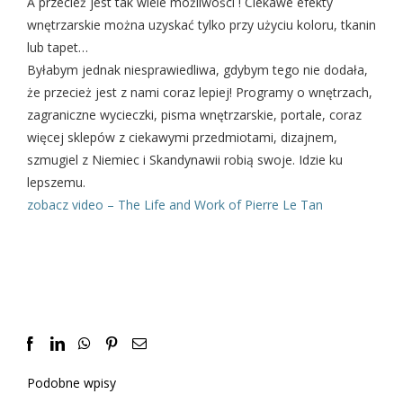
A przecież jest tak wiele możliwości ! Ciekawe efekty
wnętrzarskie można uzyskać tylko przy użyciu koloru, tkanin
lub tapet…
Byłabym jednak niesprawiedliwa, gdybym tego nie dodała,
że przecież jest z nami coraz lepiej! Programy o wnętrzach,
zagraniczne wycieczki, pisma wnętrzarskie, portale, coraz
więcej sklepów z ciekawymi przedmiotami, dizajnem,
szmugiel z Niemiec i Skandynawii robią swoje. Idzie ku
lepszemu.
zobacz video – The Life and Work of Pierre Le Tan
Facebook
LinkedIn
WhatsApp
Pinterest
Email
Podobne wpisy
Atlantyda