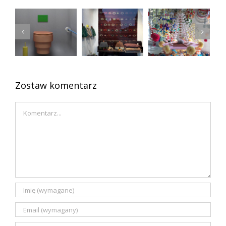
Zawsze
czyli
Kolorowa
młode
zaginiona
łazienka
przedmioty
polska
vintage
sztuka
ludowa
Zostaw komentarz
Comment