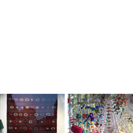
Zawsze młode
Atlantyda czyli zagini
przedmioty vintage
polska sztuka ludow