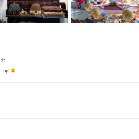
edz
it up!