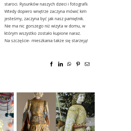
staroci. Rysunków naszych dzieci i fotografii.
Wtedy dopiero wnętrze zaczyna mówić kim
jesteśmy, zaczyna być jak nasz pamiętnik.
Nie ma nic gorszego niż wizyta w domu, w
którym wszystko zostało kupione naraz.
Na szczęście- mieszkania także się starzeją!
Facebook
LinkedIn
WhatsApp
Pinterest
Email
ona
Element
Repliki i kopie
a
współcze