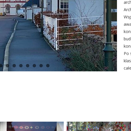
arc
Arc
Wsp
awa
kon
bud
konc
Po 
kla
cał