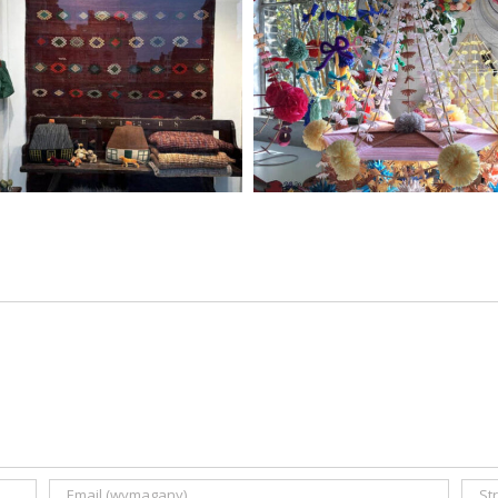
Zawsze młode
Atlantyda czyli zagini
przedmioty vintage
polska sztuka ludow