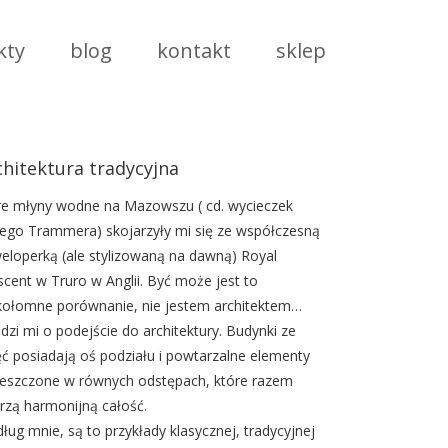
kty
blog
kontakt
sklep
chitektura tradycyjna
re młyny wodne na Mazowszu ( cd. wycieczek
zego Trammera) skojarzyły mi się ze współczesną
eloperką (ale stylizowaną na dawną) Royal
scent w Truro w Anglii. Być może jest to
kołomne porównanie, nie jestem architektem…
dzi mi o podejście do architektury. Budynki ze
ęć posiadają oś podziału i powtarzalne elementy
eszczone w równych odstępach, które razem
rzą harmonijną całość.
ług mnie, są to przykłady klasycznej, tradycyjnej