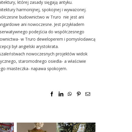
hitektury, której zasady sięgają antyku.
hitektury harmonijnej, spokojnej i wyważonej.
ółczesne budownictwo w Truro nie jest ani
ngardowe ani nowoczesne. Jest przykładem
serwatywnego podejścia do współczesnego
ownictwa- w Truro deweloperem i pomysłodawcą
epcji był angielski arystokrata.
szaleństwach nowoczesnych projektów widok
sycznego, staromodnego osiedla- a właściwie
ego miasteczka- napawa spokojem.
Facebook
LinkedIn
WhatsApp
Pinterest
Email