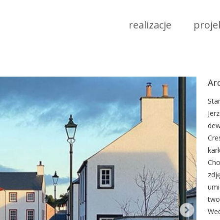
realizacje
proje
Ar
Sta
Jer
dew
Cre
kar
Cho
zdj
umi
two
Wed