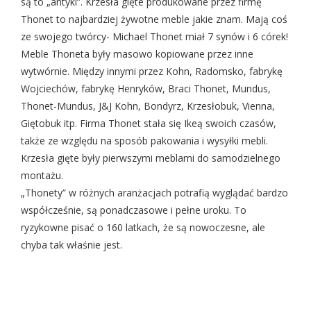
są to „antyki”. Krzesła gięte produkowane przez firmę
Thonet to najbardziej żywotne meble jakie znam. Mają coś
ze swojego twórcy- Michael Thonet miał 7 synów i 6 córek!
Meble Thoneta były masowo kopiowane przez inne
wytwórnie. Między innymi przez Kohn, Radomsko, fabrykę
Wojciechów, fabrykę Henryków,
Braci Thonet, Mundus,
Thonet-Mundus, J&J Kohn, Bondyrz, Krzesłobuk, Vienna,
Giętobuk
itp. Firma Thonet stała się Ikeą swoich czasów,
także ze względu na sposób pakowania i wysyłki mebli.
Krzesła gięte były pierwszymi meblami do samodzielnego
montażu.
„Thonety” w różnych aranżacjach potrafią wyglądać bardzo
współcześnie, są ponadczasowe i pełne uroku. To
ryzykowne pisać o 160 latkach, że są nowoczesne, ale
chyba tak właśnie jest.