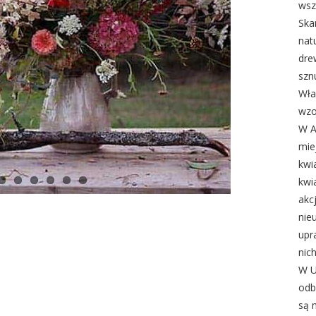
wsz
Ska
nat
dre
szn
Wła
wzo
W A
mie
kwi
kwi
akc
nie
upr
nic
W U
odb
są 