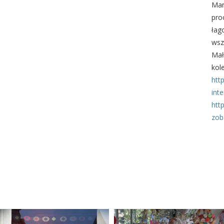
Mam
pro
łag
wsz
Mał
kol
htt
inte
htt
zob