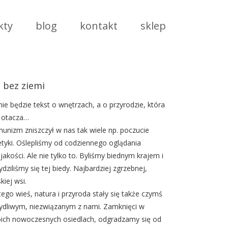
kty
blog
kontakt
sklep
n bez ziemi
nie będzie tekst o wnętrzach, a o przyrodzie, która
 otacza…
unizm zniszczył w nas tak wiele np. poczucie
etyki. Oślepliśmy od codziennego oglądania
ejakości. Ale nie tylko to. Byliśmy biednym krajem i
ydziliśmy się tej biedy. Najbardziej zgrzebnej,
kiej wsi.
tego wieś, natura i przyroda stały się także czymś
ydliwym, niezwiązanym z nami. Zamknięci w
ich nowoczesnych osiedlach, odgradzamy się od