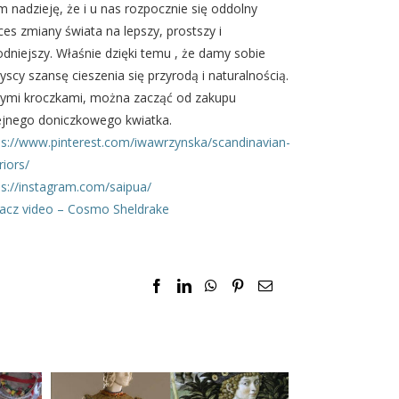
 nadzieję, że i u nas rozpocznie się oddolny
ces zmiany świata na lepszy, prostszy i
odniejszy. Właśnie dzięki temu , że damy sobie
yscy szansę cieszenia się przyrodą i naturalnością.
ymi kroczkami, można zacząć od zakupu
ejnego doniczkowego kwiatka.
ps://www.pinterest.com/iwawrzynska/scandinavian-
riors/
ps://instagram.com/saipua/
acz video – Cosmo Sheldrake
Facebook
LinkedIn
WhatsApp
Pinterest
Email