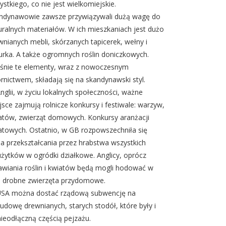
ystkiego, co nie jest wielkomiejskie.
ndynawowie zawsze przywiązywali dużą wagę do
uralnych materiałów. W ich mieszkaniach jest dużo
wnianych mebli, skórzanych tapicerek, wełny i
urka. A także ogromnych roślin doniczkowych.
śnie te elementy, wraz z nowoczesnym
rnictwem, składają się na skandynawski styl.
nglii, w życiu lokalnych społeczności, ważne
jsce zajmują rolnicze konkursy i festiwale: warzyw,
atów, zwierząt domowych. Konkursy aranżacji
atowych. Ostatnio, w GB rozpowszechniła się
ja przekształcania przez hrabstwa wszystkich
użytków w ogródki działkowe. Anglicy, oprócz
awiania roślin i kwiatów będą mogli hodować w
h drobne zwierzęta przydomowe.
SA można dostać rządową subwencję na
udowę drewnianych, starych stodół, które były i
nieodłączną częścią pejzażu.