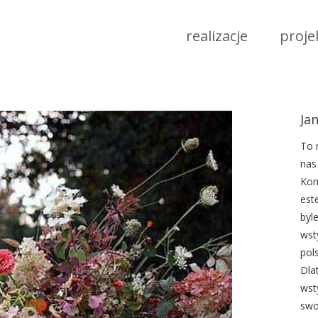
realizacje
proje
Ja
To 
nas
Kom
est
byl
wst
pols
Dla
wst
swo