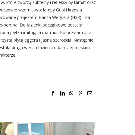
ów, które tworzą subtelny i refleksyjny klimat oraz
oczesne wzornictwo: lampy Gubi i krzesła
pirowane projektem Hansa Wegnera (H33). Dla
e-bomba! Do łazienki początkowo została
rana płytka imitująca marmur. Połączyłam ją z
rzystą płytą eggera i jasną szarością. Następnie
stała druga wersja łazienki o bardziej męskim
rakterze.
Facebook
LinkedIn
WhatsApp
Pinterest
Email