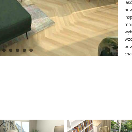
las
now
ins
mni
wyb
wzo
pow
cha