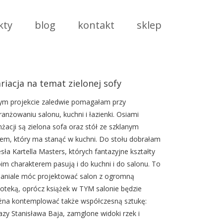
kty
blog
kontakt
sklep
riacja na temat zielonej sofy
ym projekcie zaledwie pomagałam przy
ranżowaniu salonu, kuchni i łazienki. Osiami
nżacji są zielona sofa oraz stół ze szklanym
tem, który ma stanąć w kuchni. Do stołu dobrałam
esła Kartella Masters, których fantazyjne kształty
im charakterem pasują i do kuchni i do salonu. To
aniale móc projektować salon z ogromną
lioteką, oprócz książek w TYM salonie będzie
na kontemplować także współczesną sztukę:
azy Stanisława Baja, zamglone widoki rzek i