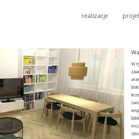
realizacje
proje
Wa
W t
zaa
ara
bla
krz
swo
wsp
bib
moż
obr