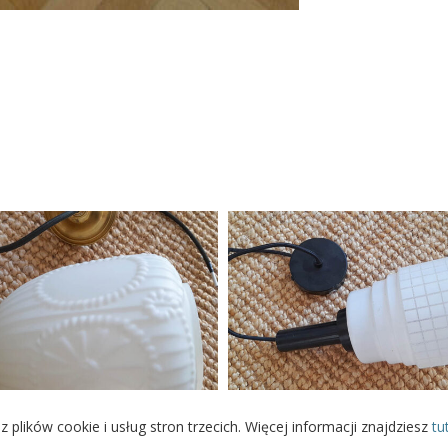
Minimalistyczna lam
ampa wisząca z lat 50
wisząca, lata 80
z plików cookie i usług stron trzecich. Więcej informacji znajdziesz
tu