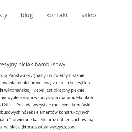
kty
blog
kontakt
sklep
cesyjny niciak bambusowy
ruję Państwu oryginalny i w świetnym stanie
howania niciak bambusowy z okresu secesji lub
ki wiktoriańskiej. Mebel jest oklejony pięknie
znie wyplecionymi wzorzystymi matami. Ma około
-120 lat. Posiada wszystkie mosiężne końcówki
busowych nóżek i elementów konstrukcyjnych.
iada 2 otwierane kasetki oraz dobrze zachowaną
ę na blacie (która została wyczyszczona i