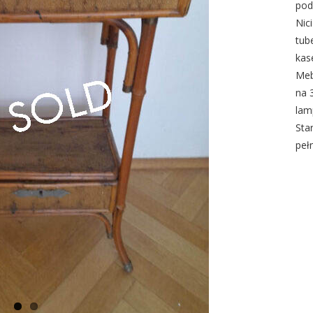
pod
Nic
tub
kas
Meb
na 
lam
Sta
peł