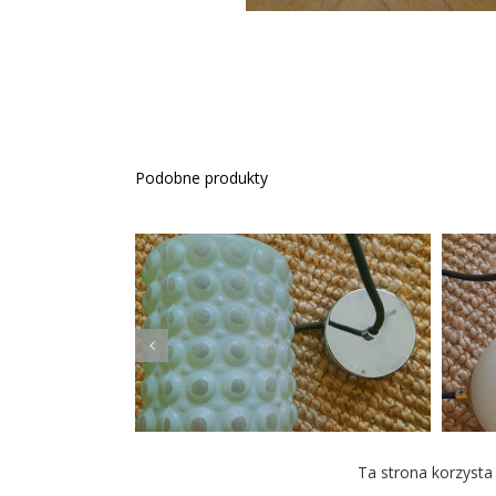
Podobne produkty
Lampa wisząca z
seledynowym kloszem,
L
lata 70
Ta strona korzysta 