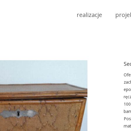
realizacje
proje
Se
Ofe
zac
epo
ręc
100
bam
Pos
mat