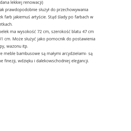
dana lekkiej renowacji)
iak prawdopodobnie służył do przechowywania
ek farb jakiemuś artyście. Stąd ślady po farbach w
etkach.
elek ma wysokość 72 cm, szerokość blatu 47 cm
31 cm. Może służyć jako pomocnik do postawienia
py, wazonu itp.
re meble bambusowe są małymi arcydziełami- są
ne finezji, wdzięku i dalekowschodniej elegancji.