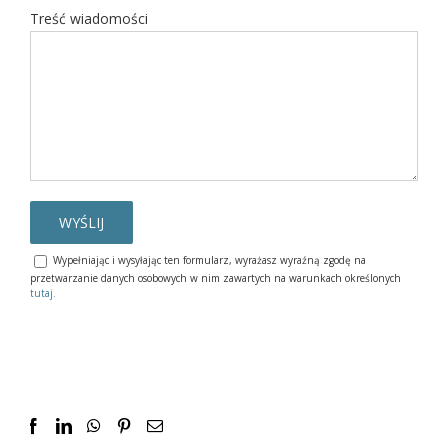
Treść wiadomości
Wypełniając i wysyłając ten formularz, wyrażasz wyraźną zgodę na
przetwarzanie danych osobowych w nim zawartych na warunkach określonych
tutaj.
Facebook
LinkedIn
WhatsApp
Pinterest
Email